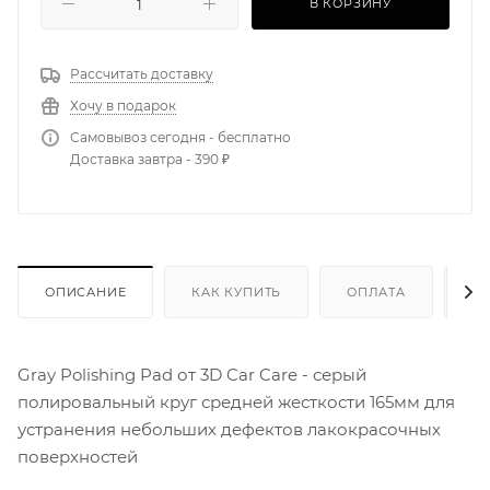
В КОРЗИНУ
Рассчитать доставку
Хочу в подарок
Самовывоз сегодня - бесплатно
Доставка завтра - 390 ₽
ОПИСАНИЕ
КАК КУПИТЬ
ОПЛАТА
Д
Gray Polishing Pad от 3D Car Care - серый
полировальный круг средней жесткости 165мм для
устранения небольших дефектов лакокрасочных
поверхностей