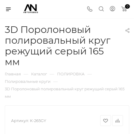
0
3D Поролоновый
полировальный круг
режущий серый 165
мм
—
—
—
Главная
Каталог
ПОЛИРОВКА
—
Полировальные круги
3D Поролоновый полировальный круг режущий серый 165
мм
Артикул:
K-265GY