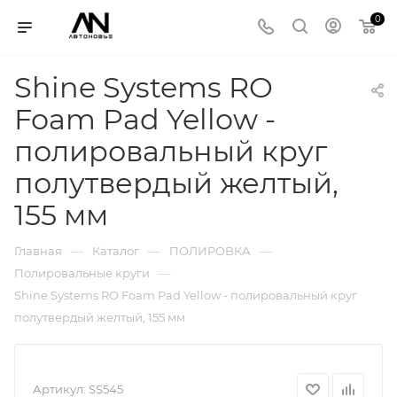
0
Shine Systems RO
Foam Pad Yellow -
полировальный круг
полутвердый желтый,
155 мм
—
—
—
Главная
Каталог
ПОЛИРОВКА
—
Полировальные круги
Shine Systems RO Foam Pad Yellow - полировальный круг
полутвердый желтый, 155 мм
Артикул:
SS545