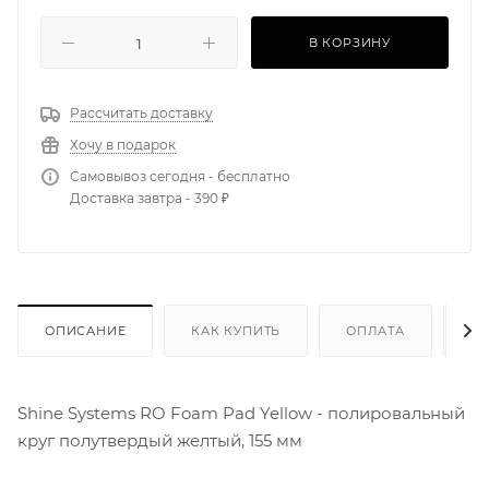
В КОРЗИНУ
Рассчитать доставку
Хочу в подарок
Самовывоз сегодня - бесплатно
Доставка завтра - 390 ₽
ОПИСАНИЕ
КАК КУПИТЬ
ОПЛАТА
Д
Shine Systems RO Foam Pad Yellow - полировальный
круг полутвердый желтый, 155 мм