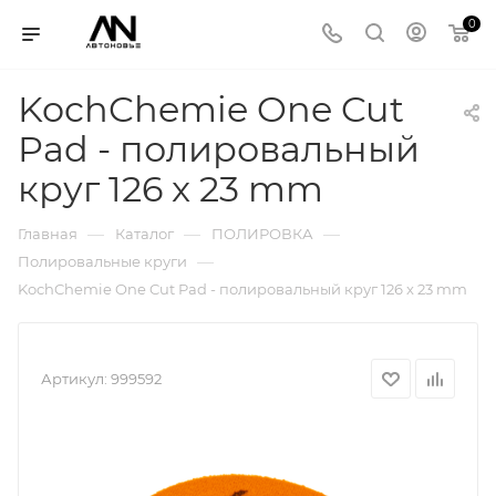
0
KochChemie One Cut
Pad - полировальный
круг 126 x 23 mm
—
—
—
Главная
Каталог
ПОЛИРОВКА
—
Полировальные круги
KochChemie One Cut Pad - полировальный круг 126 x 23 mm
Артикул:
999592