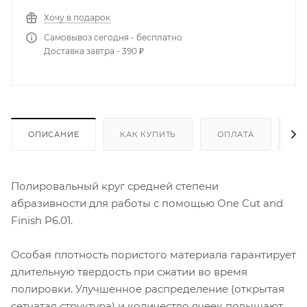
Хочу в подарок
Самовывоз сегодня - бесплатно
Доставка завтра - 390 ₽
ОПИСАНИЕ
КАК КУПИТЬ
ОПЛАТА
Д
Полировальный круг средней степени
абразивности для работы с помощью One Cut and
Finish P6.01.
Особая плотность пористого материала гарантирует
длительную твердость при сжатии во время
полировки. Улучшенное распределение (открытая
сетчатая структура) и количество ячеек повышают