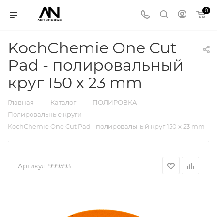
0
KochChemie One Cut
Pad - полировальный
круг 150 x 23 mm
—
—
—
Главная
Каталог
ПОЛИРОВКА
—
Полировальные круги
KochChemie One Cut Pad - полировальный круг 150 x 23 mm
Артикул:
999593