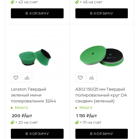
+ 43 на счет
+ 46 на счет
В КОРЗИНУ
В КОРЗИНУ
Leraton Твердый
A302 150/25 мм Твердый
зеленый мини
полировальный круг DA
полировальник 32/44
сэндвич (зеленый)
Много
Много
200
₽
/шт
1 110
₽
/шт
+ 20 на счет
+ 111 на счет
В КОРЗИНУ
В КОРЗИНУ