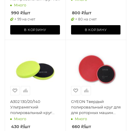
стриженого меха, 130 мм
Много
990
₽
/шт
800
₽
/шт
+ 99 на счет
+ 80 на счет
В КОРЗИНУ
В КОРЗИНУ
A302 130/20/140
GYEON Твердый
Ультрамягкий
полировальный круг для
полировальный круг
для роторных машин
(зеленый) STANDART
красный Q2M Rotary Cut
Много
Много
PAD (GREEN)
80мм, 1шт
430
₽
/шт
660
₽
/шт