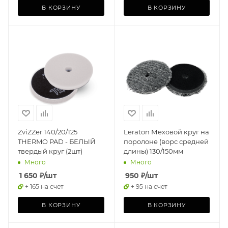
В КОРЗИНУ
В КОРЗИНУ
ZviZZer 140/20/125
Leraton Меховой круг на
THERMO PAD - БЕЛЫЙ
поролоне (ворс средней
твердый круг (2шт)
длины) 130/150мм
Много
Много
1 650
₽
/шт
950
₽
/шт
+ 165 на счет
+ 95 на счет
В КОРЗИНУ
В КОРЗИНУ