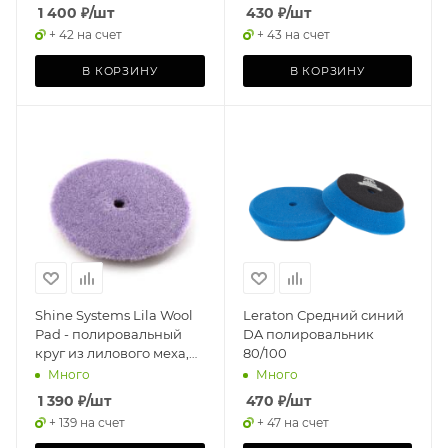
PAD (ORANGE)
1 400
₽
/шт
430
₽
/шт
+ 42 на счет
+ 43 на счет
В КОРЗИНУ
В КОРЗИНУ
Shine Systems Lila Wool
Leraton Средний синий
Pad - полировальный
DA полировальник
круг из лилового меха,
80/100
155 мм
Много
Много
1 390
₽
/шт
470
₽
/шт
+ 139 на счет
+ 47 на счет