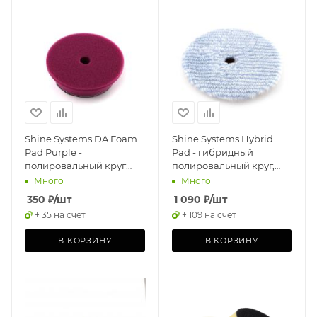
Shine Systems DA Foam
Shine Systems Hybrid
Pad Purple -
Pad - гибридный
полировальный круг
полировальный круг,
твердый лиловый, 75 мм
155мм
Много
Много
350
₽
/шт
1 090
₽
/шт
+ 35 на счет
+ 109 на счет
В КОРЗИНУ
В КОРЗИНУ