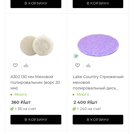
В КОРЗИНУ
В КОРЗИНУ
A302 130 мм Меховой
Lake Country Стриженый
полировальник (ворс 20
меховой
мм)
полировальный диск,
режущий, сиреневый,
Много
Много
150мм
360
₽
/шт
2 400
₽
/шт
+ 36 на счет
+ 240 на счет
В КОРЗИНУ
В КОРЗИНУ