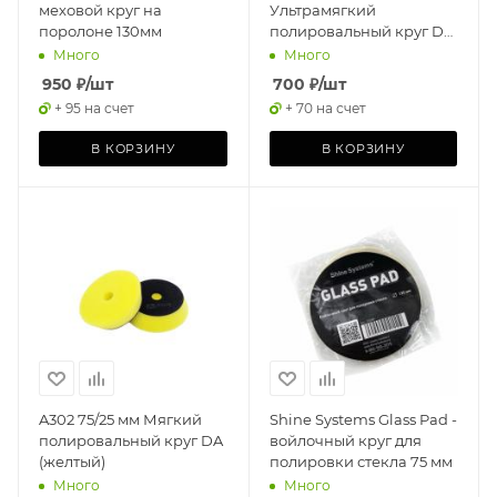
меховой круг на
Ультрамягкий
поролоне 130мм
полировальный круг DA
(зеленый)
Много
Много
950
₽
/шт
700
₽
/шт
+ 95 на счет
+ 70 на счет
В КОРЗИНУ
В КОРЗИНУ
A302 75/25 мм Мягкий
Shine Systems Glass Pad -
полировальный круг DA
войлочный круг для
(желтый)
полировки стекла 75 мм
Много
Много