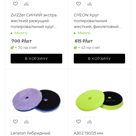
ZviZZer СИНИЙ экстра
GYEON Круг
жесткий режущий
полировальный
полировальный круг
жесткий, фиолетовый
"СТАНДАРТ" 160/25/150
Q2M Eccentric Heavy Cut
Много
Много
80мм, 1шт
700
₽
/шт
615
₽
/шт
+ 70 на счет
+ 43 на счет
В КОРЗИНУ
В КОРЗИНУ
Leraton Гибридный
A302 150/25 мм