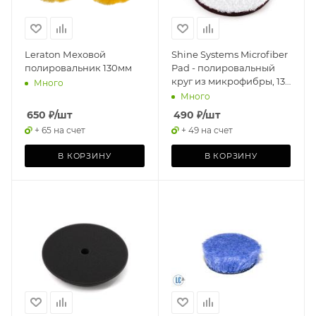
Leraton Меховой
Shine Systems Microfiber
полировальник 130мм
Pad - полировальный
круг из микрофибры, 130
Много
мм
Много
650
₽
/шт
490
₽
/шт
+ 65 на счет
+ 49 на счет
В КОРЗИНУ
В КОРЗИНУ