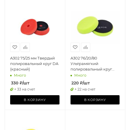
A302 75/25 мм Твердый
A302 76/20/80
полировальный круг DA
Ультрамягкий
(красный)
полировальный круг
(зеленый) STANDART
Много
Много
PAD (GREEN)
330
₽
/шт
220
₽
/шт
+ 33 на счет
+ 22 на счет
В КОРЗИНУ
В КОРЗИНУ