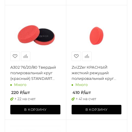
A302 76/20/80 Твердый
ZviZZer КРАСНЫЙ
полировальный круг
жесткий режущий
(красный) STANDART
полировальный круг
PAD (RED)
"ТРАПЕЦИЯ" 70/20/55
Много
Много
220
₽
/шт
410
₽
/шт
+ 22 на счет
+ 41 на счет
В КОРЗИНУ
В КОРЗИНУ