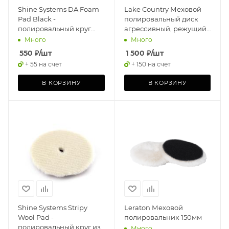
Shine Systems DA Foam
Lake Country Меховой
Pad Black -
полировальный диск
полировальный круг
агрессивный, режущий,
ультрамягкий черный,
синий, 75мм
Много
Много
130 мм
550
₽
/шт
1 500
₽
/шт
+ 55 на счет
+ 150 на счет
В КОРЗИНУ
В КОРЗИНУ
Shine Systems Stripy
Leraton Меховой
Wool Pad -
полировальник 150мм
полировальный круг из
Много