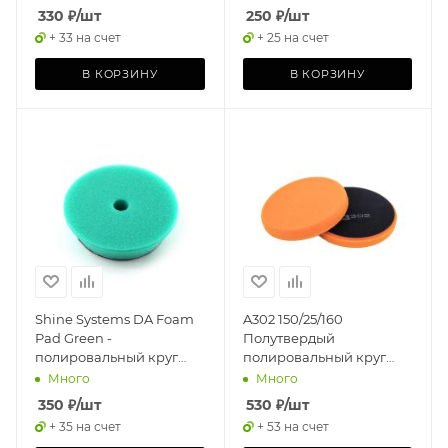
330
₽
/шт
250
₽
/шт
+ 33 на счет
+ 25 на счет
В КОРЗИНУ
В КОРЗИНУ
Shine Systems DA Foam
A302 150/25/160
Pad Green -
Полутвердый
полировальный круг
полировальный круг
экстра твердый
(оранжевый) STANDART
Много
Много
зеленый, 75 мм
PAD (ORANGE)
350
₽
/шт
530
₽
/шт
+ 35 на счет
+ 53 на счет