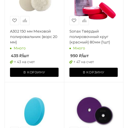
A302 150 мм Меховой
Sonax Твёрдый
полировальник (ворс 20
полировочный круг
мм)
(красный) 80мм (1шт)
Много
Много
435
₽
/шт
950
₽
/шт
+ 43 на счет
+ 47 на счет
В КОРЗИНУ
В КОРЗИНУ