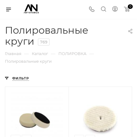
0
Полировальные
круги
769
—
—
—
Главная
Каталог
ПОЛИРОВКА
Полировальные круги
ФИЛЬТР