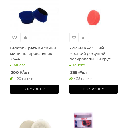
Leraton Средний синий
ZviZZer КРАСНЫЙ
мини полировальник
жесткий режущий
32/44
полировальный круг
"ТРАПЕЦИЯ" 40/20/30
Много
Много
200
₽
/шт
355
₽
/шт
+ 20 на счет
+ 35 на счет
В КОРЗИНУ
В КОРЗИНУ