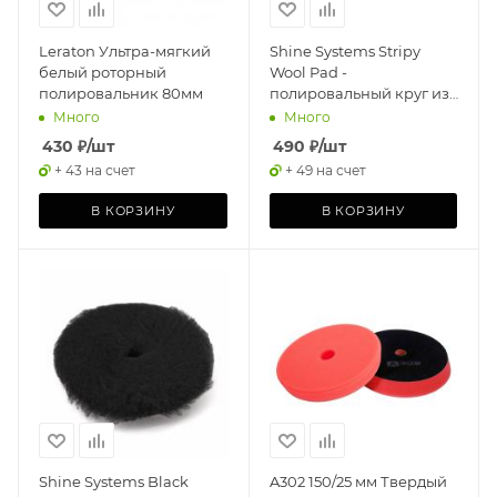
Leraton Ультра-мягкий
Shine Systems Stripy
белый роторный
Wool Pad -
полировальник 80мм
полировальный круг из
стриженого меха, 75 мм
Много
Много
430
₽
/шт
490
₽
/шт
+ 43 на счет
+ 49 на счет
В КОРЗИНУ
В КОРЗИНУ
Shine Systems Black
A302 150/25 мм Твердый