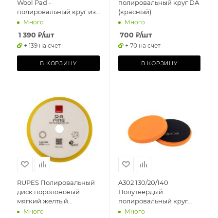
Wool Pad -
полировальный круг DA
полировальный круг из
(красный)
черного меха, 155мм
Много
Много
1 390
₽
/шт
700
₽
/шт
+ 139 на счет
+ 70 на счет
В КОРЗИНУ
В КОРЗИНУ
RUPES Полировальный
A302 130/20/140
диск поролоновый
Полутвердый
мягкий желтый
полировальный круг
150/180мм
(оранжевый) STANDART
Много
Много