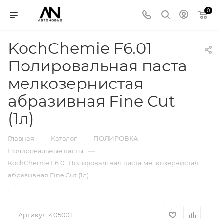
0
KochChemie F6.01
Полировальная паста
мелкозернистая
абразивная Fine Cut
(1л)
—
—
—
Главная
Каталог
ПОЛИРОВКА
—
Полировальные пасты
KochChemie F6.01 Полировальная паста мелкозернистая
абразивная Fine Cut (1л)
Артикул:
405001