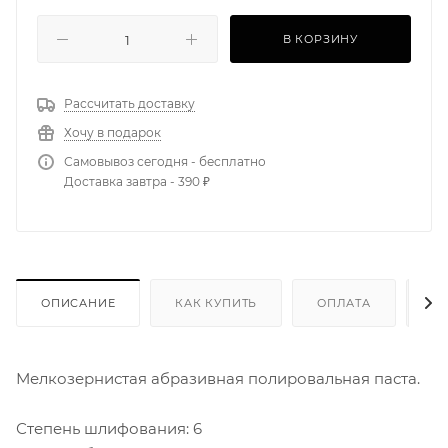
В КОРЗИНУ
Рассчитать доставку
Хочу в подарок
Самовывоз сегодня - бесплатно
Доставка завтра - 390 ₽
ОПИСАНИЕ
КАК КУПИТЬ
ОПЛАТА
Д
Мелкозернистая абразивная полировальная паста.
Степень шлифования: 6