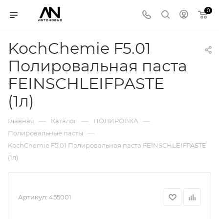
0
KochChemie F5.01
Полировальная паста
FEINSCHLEIFPASTE
(1л)
—
—
—
Главная
Каталог
ПОЛИРОВКА
—
Полировальные пасты
KochChemie F5.01 Полировальная паста FEINSCHLEIFPASTE
(1л)
Артикул:
455001