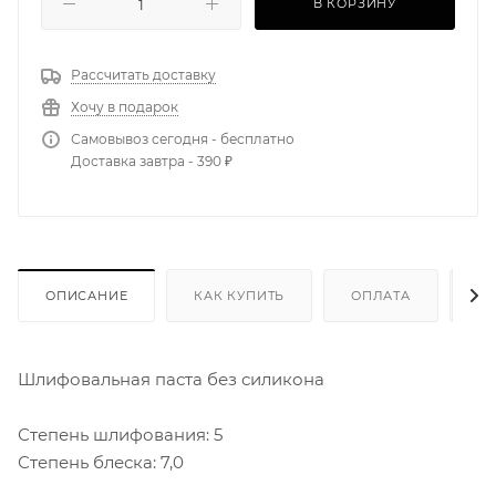
В КОРЗИНУ
Рассчитать доставку
Хочу в подарок
Самовывоз сегодня - бесплатно
Доставка завтра - 390 ₽
ОПИСАНИЕ
КАК КУПИТЬ
ОПЛАТА
Д
Шлифовальная паста без силикона
Степень шлифования: 5
Степень блеска: 7,0