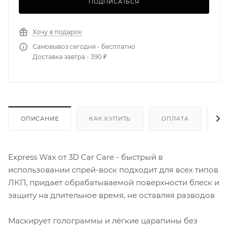
ПОДПИСАТЬСЯ
Хочу в подарок
Самовывоз сегодня - бесплатно
Доставка завтра - 390 ₽
ОПИСАНИЕ
КАК КУПИТЬ
ОПЛАТА
Д
Express Wax от 3D Car Care - быстрый в
использовании спрей-воск подходит для всех типов
ЛКП, придает обрабатываемой поверхности блеск и
защиту на длительное время, не оставляя разводов
Маскирует голограммы и лёгкие царапины без