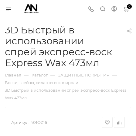
0
3D Быстрый в
использовании
спрей экспресс-воск
Express Wax 473мл
—
—
—
Главная
Каталог
ЗАЩИТНЫЕ ПОКРЫТИЯ
—
Воски, глейзы, силанты и полироли
3D Быстрый в использовании спрей экспресс-воск Express
Wax 473мл
Артикул:
401OZ16