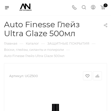
0
Auto Finesse Глейз
Ultra Glaze 500мл
—
—
—
Главная
Каталог
ЗАЩИТНЫЕ ПОКРЫТИЯ
—
Воски, глейзы, силанты и полироли
Auto Finesse Глейз Ultra Glaze 500мл
Артикул:
UGZ500