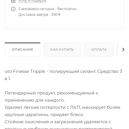
Хочу в подарок
Самовывоз сегодня - бесплатно
Доставка завтра - 390 ₽
ОПИСАНИЕ
КАК КУПИТЬ
ОПЛАТА
Д
uto Finesse Tripple - полирующий силант. Средство 3
в 1.
Легендарный продукт, рекомендуемый к
применению для каждого.
Удаляет легкие потертости с ЛКП, маскирует более
крупные царапины, придает блеск.
Стойкие окисления и загрязнения удаляются с
помощью глубоких очищающих растворителей,