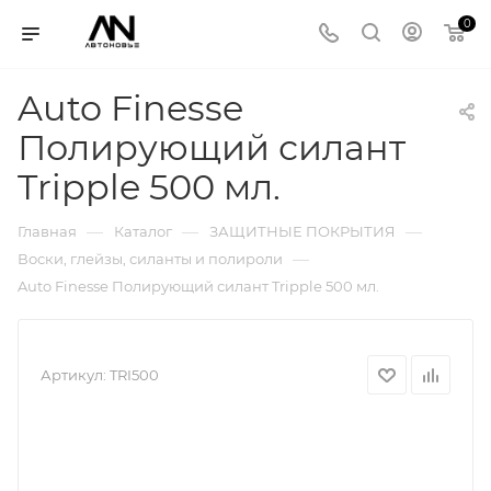
0
Auto Finesse
Полирующий силант
Tripple 500 мл.
—
—
—
Главная
Каталог
ЗАЩИТНЫЕ ПОКРЫТИЯ
—
Воски, глейзы, силанты и полироли
Auto Finesse Полирующий силант Tripple 500 мл.
Артикул:
TRI500