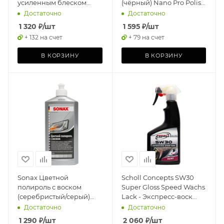
усиленным блеском
(чёрный) Nano Pro Polish
(180гр)
& Wax Color 500мл
Достаточно
Достаточно
1 320
₽
/шт
1 595
₽
/шт
+ 132 на счет
+ 79 на счет
В КОРЗИНУ
В КОРЗИНУ
Sonax Цветной
Scholl Concepts SW30
полироль с воском
Super Gloss Speed Wachs
(серебристый/серый)
Lack - Экспресс-воск
Nano Pro Polish & Wax
супер-блеск спрей
Достаточно
Достаточно
Color 500мл
(500мл)
1 290
₽
/шт
2 060
₽
/шт