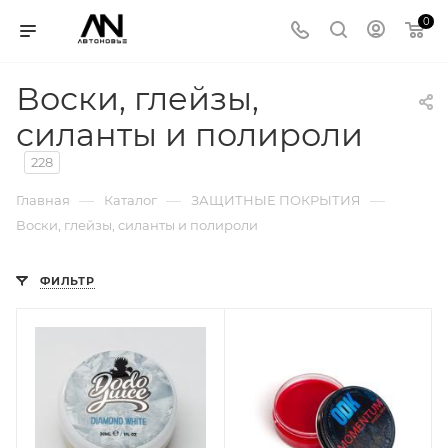
0
Воски, глейзы,
силанты и полироли
228
—
—
—
Главная
Каталог
ЗАЩИТНЫЕ ПОКРЫТИЯ
Воски, глейзы, силанты и полироли
ФИЛЬТР