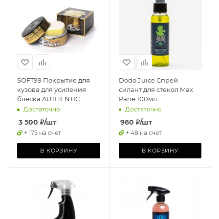
SOFT99 Покрытие для
Dodo Juice Спрей
кузова для усиления
силант для стекол Max
блеска AUTHENTIC
Pane 100мл
PREMIUM для всех
Достаточно
Достаточно
цветов, 200 гр
3 500
₽
/шт
960
₽
/шт
+ 175 на счет
+ 48 на счет
В КОРЗИНУ
В КОРЗИНУ