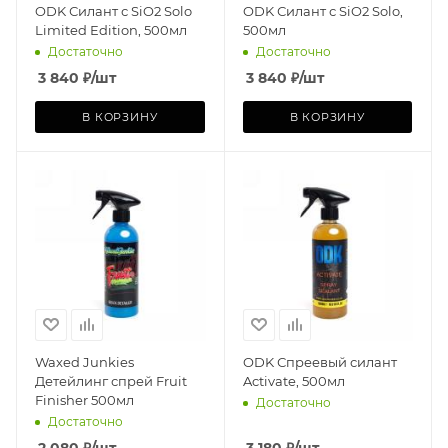
ODK Силант с SiO2 Solo
ODK Силант с SiO2 Solo,
Limited Edition, 500мл
500мл
Достаточно
Достаточно
3 840
₽
/шт
3 840
₽
/шт
В КОРЗИНУ
В КОРЗИНУ
Waxed Junkies
ODK Спреевый силант
Детейлинг спрей Fruit
Activate, 500мл
Finisher 500мл
Достаточно
Достаточно
2 080
₽
/шт
3 180
₽
/шт