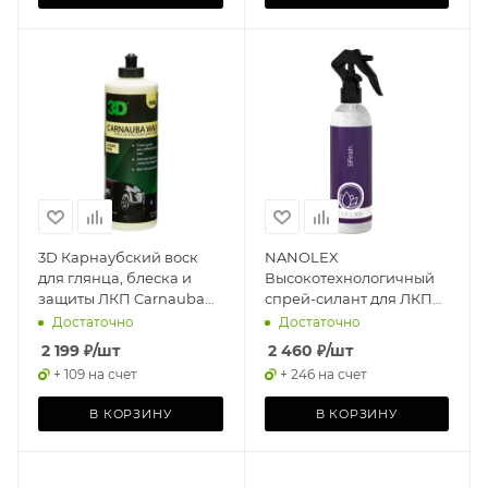
3D Карнаубский воск
NANOLEX
для глянца, блеска и
Высокотехнологичный
защиты ЛКП Carnauba
спрей-силант для ЛКП
Wax 0,48л
SIFINISH 200мл
Достаточно
Достаточно
2 199
₽
/шт
2 460
₽
/шт
+ 109 на счет
+ 246 на счет
В КОРЗИНУ
В КОРЗИНУ