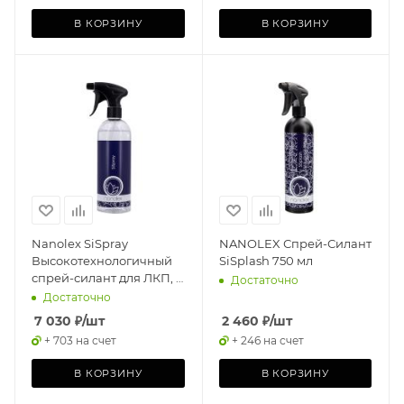
В КОРЗИНУ
В КОРЗИНУ
Nanolex SiSpray
NANOLEX Спрей-Силант
Высокотехнологичный
SiSplash 750 мл
спрей-силант для ЛКП, с
Достаточно
долгосрочным
Достаточно
защитным эффектом
7 030
₽
/шт
2 460
₽
/шт
750мл
+ 703 на счет
+ 246 на счет
В КОРЗИНУ
В КОРЗИНУ