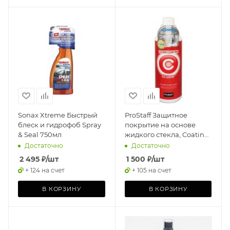
Sonax Xtreme Быстрый
ProStaff Защитное
блеск и гидрофоб Spray
покрытие на основе
& Seal 750мл
жидкого стекла, Coating
Spray CC Water Clean
Достаточно
Достаточно
480мл
2 495
₽
/шт
1 500
₽
/шт
+ 124 на счет
+ 105 на счет
В КОРЗИНУ
В КОРЗИНУ