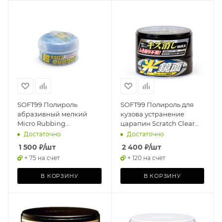
SOFT99 Полироль
SOFT99 Полироль для
абразивный мелкий
кузова устранение
Micro Rubbing
царапин Scratch Clear
Compound для
для темных, 200 гр
Достаточно
Достаточно
светлых,180 гр
1 500
₽
/шт
2 400
₽
/шт
+ 75 на счет
+ 120 на счет
В КОРЗИНУ
В КОРЗИНУ