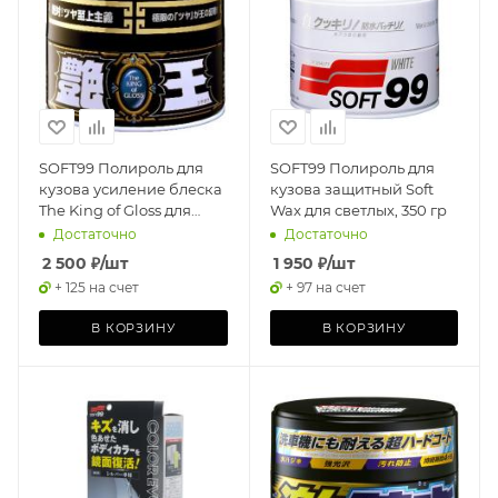
SOFT99 Полироль для
SOFT99 Полироль для
кузова усиление блеска
кузова защитный Soft
The King of Gloss для
Wax для светлых, 350 гр
темных, 300 гр
Достаточно
Достаточно
2 500
₽
/шт
1 950
₽
/шт
+ 125 на счет
+ 97 на счет
В КОРЗИНУ
В КОРЗИНУ