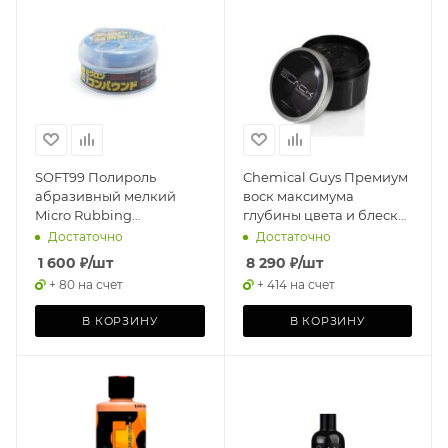
SOFT99 Полироль
Chemical Guys Премиум
абразивный мелкий
воск максимума
Micro Rubbing
глубины цвета и блеска
Compound для
темного ЛКП "BLACK"
Достаточно
Достаточно
темных,180 гр
243мл
1 600
₽
/шт
8 290
₽
/шт
+ 80 на счет
+ 414 на счет
В КОРЗИНУ
В КОРЗИНУ