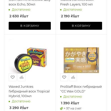
воск Echo, 50мл
Fresh Layers, 100 мл
Достаточно
Достаточно
2 630
₽
/шт
2 190
₽
/шт
В КОРЗИНУ
В КОРЗИНУ
Waxed Junkies
ProStaff Воск гибридный
Гибридный воск Tropical
"СС Wax GOLD"
Hybrid, 100мл
Достаточно
Достаточно
1 390
₽
/шт
3 290
₽
/шт
+ 97 на счет