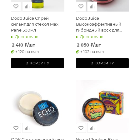
Dodo Juice Спрей
Dodo Juice
силант для стекол Max
Высокоэффективный
Pane 500мл
гибридный воск для
красных и желтых
Достаточно
Достаточно
цветов ЛКП Scarlet Fever
2 410
₽
/шт
2 050
₽
/шт
30 мл
+ 120 на счет
+ 102 на счет
В КОРЗИНУ
В КОРЗИНУ
ODK Синтетический шоу
Waxed Junkies Воск