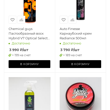
Chemical guys
Auto Finesse
Пастообразный воск
Карнаубский крем
Hybrid V7 Optical Select
Radiance 500мл
High Gloss 473 мл
Достаточно
Достаточно
3 990
₽
/шт
3 790
₽
/шт
+ 199 на счет
+ 189 на счет
В КОРЗИНУ
В КОРЗИНУ