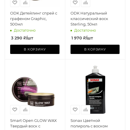
ODK Детейлинг спрей с
ODK Натуральный
графеном Graphic,
классический воск
500мл
Sterling, 50мл
Достаточно
Достаточно
3 290
₽
/шт
1 970
₽
/шт
В КОРЗИНУ
В КОРЗИНУ
Smart Open GLOW WAX
Sonax Цветной
Твердый воск с
полироль с воском