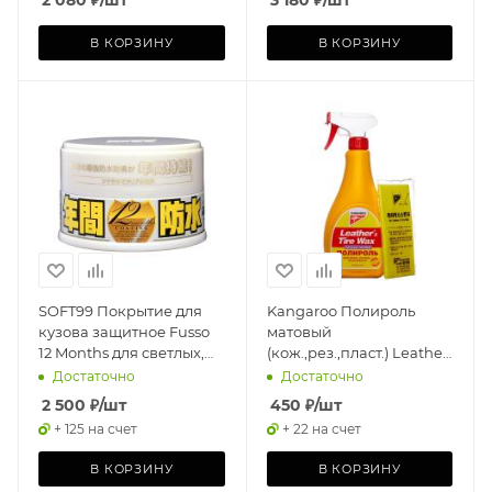
В КОРЗИНУ
В КОРЗИНУ
SOFT99 Покрытие для
Kangaroo Полироль
кузова защитное Fusso
матовый
12 Months для светлых,
(кож.,рез.,пласт.) Leather
200 гр
& Tire Wax Low Gloss,
Достаточно
Достаточно
500мл
2 500
₽
/шт
450
₽
/шт
+ 125 на счет
+ 22 на счет
В КОРЗИНУ
В КОРЗИНУ