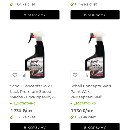
+ 64 на счет
+ 144 на счет
В КОРЗИНУ
В КОРЗИНУ
Scholl Concepts SW20
Scholl Concepts SW20
Lack Premium Speed
Paint Wax
Wachs - Воск премиум-
Универсальный
спрей 500мл
быстрый спрей-воск 500
Достаточно
Достаточно
мл
1 730
₽
/шт
1 730
₽
/шт
+ 121 на счет
+ 121 на счет
В КОРЗИНУ
В КОРЗИНУ